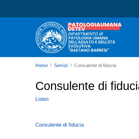
Dipartimento di Patologia
Home
Servizi
Consulente di fiducia
Consulente di fiduc
Listen
Consulente di fiducia