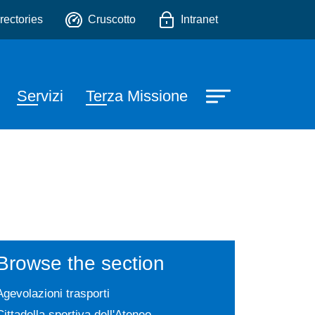
'Età Evolutiva "Gaetano B
o
rectories
Cruscotto
Intranet
Servizi
Terza Missione
Browse the section
Agevolazioni trasporti
Cittadella sportiva dell'Ateneo