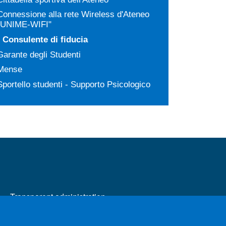
Connessione alla rete Wireless d'Ateneo
"UNIME-WIFI"
Consulente di fiducia
Garante degli Studenti
Mense
Sportello studenti - Supporto Psicologico
MENÙ FOOTER 2
Transparent administration
Calls for application
Change your mind on cookies