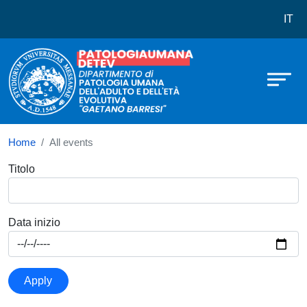
Dipartimento di Patologia Umana del
Skip to main content
IT
Home
All events
Titolo
Data inizio
Apply