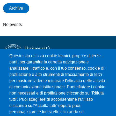
Archive
No events
Questo sito utilizza cookie tecnici, propri e di terze
parti, per garantire la corretta navigazione e
analizzare il traffico e, con il tuo consenso, cookie di
Università degli Studi di Messina
profilazione e altri strumenti di tracciamento di terzi
Piazza Pugliatti, 1 - 98122 Messina
per mostrare video e misurare l'efficacia delle attività
Cod. Fiscale 80004070837
di comunicazione istituzionale. Puoi rifiutare i cookie
P.IVA 00724160833
non necessari e di profilazione cliccando su “Rifiuta
Centralino: 090 676 1
tutti”. Puoi scegliere di acconsentirne l’utilizzo
cliccando su “Accetta tutti” oppure puoi
MENÙ SOCIAL
personalizzare le tue scelte cliccando su