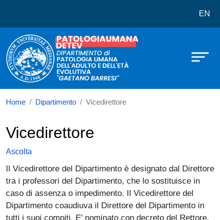
Dipartimento di Patologia Umana del
Salta al contenuto principale
EN
Home
Dipartimento
Vicedirettore
Vicedirettore
Ascolta
Il Vicedirettore del Dipartimento è designato dal Direttore
tra i professori del Dipartimento, che lo sostituisce in
caso di assenza o impedimento. Il Vicedirettore del
Dipartimento coaudiuva il Direttore del Dipartimento in
tutti i suoi compiti. E' nominato con decreto del Rettore,