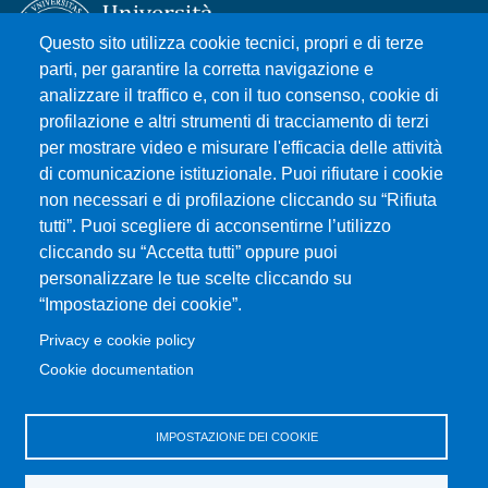
Questo sito utilizza cookie tecnici, propri e di terze
parti, per garantire la corretta navigazione e
analizzare il traffico e, con il tuo consenso, cookie di
Università degli Studi di Messina
profilazione e altri strumenti di tracciamento di terzi
Piazza Pugliatti, 1 - 98122 Messina
per mostrare video e misurare l'efficacia delle attività
Cod. Fiscale 80004070837
di comunicazione istituzionale. Puoi rifiutare i cookie
P.IVA 00724160833
non necessari e di profilazione cliccando su “Rifiuta
Centralino: 090 676 1
tutti”. Puoi scegliere di acconsentirne l’utilizzo
cliccando su “Accetta tutti” oppure puoi
MENÙ SOCIAL
personalizzare le tue scelte cliccando su
“Impostazione dei cookie”.
MENÙ FOOTER 1
Privacy e cookie policy
Accessibilità
Cookie documentation
Privacy e cookie policy
Mappa del sito
IMPOSTAZIONE DEI COOKIE
MENÙ FOOTER 2
Amministrazione trasparente