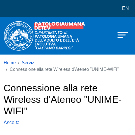
Dipartimento di Patologia Umana del
Salta al contenuto principale
EN
Home
Servizi
Connessione alla rete Wireless d'Ateneo "UNIME-WIFI"
Connessione alla rete
Wireless d'Ateneo "UNIME-
WIFI"
Ascolta