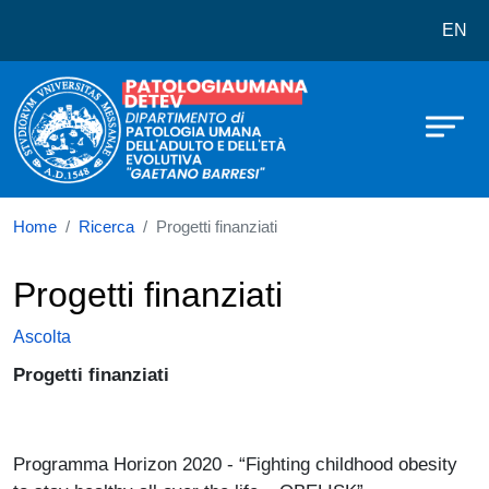
Dipartimento di Patologia Umana del
Salta al contenuto principale
EN
Home
Ricerca
Progetti finanziati
Progetti finanziati
Ascolta
Progetti finanziati
Programma Horizon 2020 - “Fighting childhood obesity