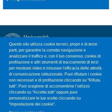
Questo sito utilizza cookie tecnici, propri e di terze
parti, per garantire la corretta navigazione e
analizzare il traffico e, con il tuo consenso, cookie di
Università degli Studi di Messina
profilazione e altri strumenti di tracciamento di terzi
Piazza Pugliatti, 1 - 98122 Messina
per mostrare video e misurare l'efficacia delle attività
Cod. Fiscale 80004070837
di comunicazione istituzionale. Puoi rifiutare i cookie
P.IVA 00724160833
non necessari e di profilazione cliccando su “Rifiuta
Centralino: 090 676 1
tutti”. Puoi scegliere di acconsentirne l’utilizzo
cliccando su “Accetta tutti” oppure puoi
MENÙ SOCIAL
personalizzare le tue scelte cliccando su
“Impostazione dei cookie”.