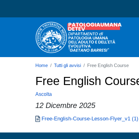
Dipartimento di Patologia
Home
Tutti gli avvisi
Free English Course
Free English Cours
Ascolta
12 Dicembre 2025
Paragrafo
Documento
Free-English-Course-Lesson-Flyer_v1 (1) 